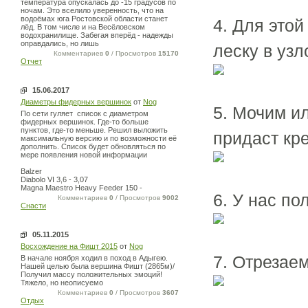
температура опускалась до -15 градусов по
ночам. Это вселило уверенность, что на
водоёмах юга Ростовской области станет
4. Для этой
лёд. В том числе и на Весёловском
водохранилище. Забегая вперёд - надежды
оправдались, но лишь
леску в узл
Комментариев
0
/ Просмотров
15170
Отчет
15.06.2017
Диаметры фидерных вершинок
от
Nog
5. Мочим ил
По сети гуляет список с диаметром
фидерных вершинок. Где-то больше
пунктов, где-то меньше. Решил выложить
придаст кре
максимальную версию и по возможности её
дополнить. Список будет обновляться по
мере появления новой информации
Balzer
Diabolo VI 3,6 - 3,07
Magna Maestro Heavy Feeder 150 -
6. У нас по
Комментариев
0
/ Просмотров
9002
Снасти
05.11.2015
Восхождение на Фишт 2015
от
Nog
7. Отрезае
В начале ноября ходил в поход в Адыгею.
Нашей целью была вершина Фишт (2865м)/
Получил массу положительных эмоций!
Тяжело, но неописуемо
Комментариев
0
/ Просмотров
3607
Отдых