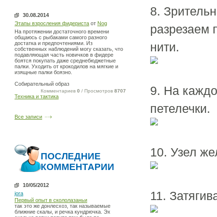
8. Зрительн
30.08.2014
Этапы взросления фидериста
от
Nog
разрезаем 
На протяжении достаточного времени
общаюсь с рыбаками самого разного
достатка и предпочтениями. Из
нити.
собственных наблюдений могу сказать, что
подавляющая часть новичков в фидере
боятся покупать даже среднебюджетные
палки. Уходить от крокодилов на мягкие и
изящные палки боязно.
Собирательный образ
9. На кажд
Комментариев
0
/ Просмотров
8707
Техника и тактика
петелечки.
Все записи
10. Узел ж
ПОСЛЕДНИЕ
КОММЕНТАРИИ
10/05/2012
11. Затягив
jora
Первый опыт в скололазаньи
так это же донлесхоз, так называемые
ближние скалы, и речка кундрючка. Эх