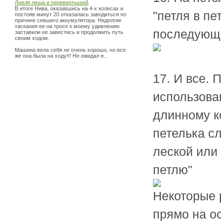
Ловля леща и перевертышей
В итоге Нива, оказавшись на 4-х колесах и
"петля в пе
постояв минут 20 отказалась заводиться по
причине севшего аккумулятора. Недолгие
таскания ее на тросе к моему удивлению
последующе
заставили ее завестись и продолжить путь
своим ходом.
Машина вела себя не очень хорошо, но все
же она была на ходу!!! Не ожидал я...
17. И все. 
использован
длинному к
петелька с
леской или
петлю"
Некоторые 
прямо на о