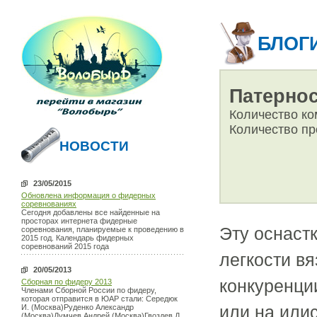
БЛОГ
Патернос
Количество ко
Количество пр
НОВОСТИ
23/05/2015
Обновлена информация о фидерных
соревнованиях
Сегодня добавлены все найденные на
просторах интернета фидерные
Эту оснаст
соревнования, планируемые к проведению в
2015 год. Календарь фидерных
соревнований 2015 года
легкости вя
20/05/2013
конкуренци
Сборная по фидеру 2013
Членами Сборной России по фидеру,
которая отправится в ЮАР стали: Середюк
или на или
И. (Москва)Руденко Александр
(Москва)Думчев Андрей (Москва)Гвоздев Д.