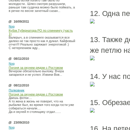
сколько вотки попито там было по
молодости.. Шлюз смотрю разрушили,
раньше там судачка можно было поймать, а
в речке по весне зачетный сазан...
12. Одна пе
16/09/2011
Nog
Кубок Губернатора РО по спиннингу (часть
1)
13. Также д
Валерыч, а в спиннинге оказывается все
далеко не так просто как я думал. Кайфовый
отчет!!! Реально заряжает энергетикой :)
С нетерпением жду...
же петлю н
08/11/2010
Nog
Погоня за окунем рядом с Ростовом
Вечером обязательно выложу. Вчера
14. У нас п
запарился и не успел. Извини Вов...
08/11/2010
Полковник
Погоня за окунем рядом с Ростовом
Даешь фотки....
15. Обреза
А то жена в жизнь не поверит, что на
рыбалке был, во время того когда гости уже
собираться начали....
Да и окуней я стоянщику отдал.......
23/09/2010
16. На пете
Nog