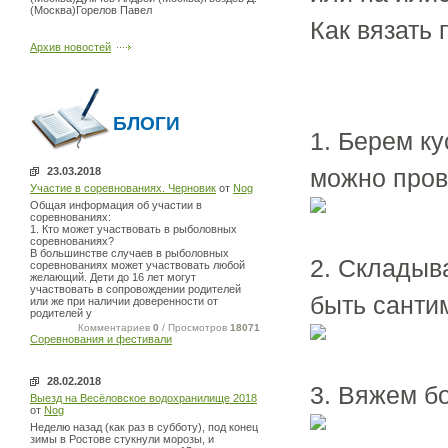
(Москва)Горелов Павел
Как вязать 
Архив новостей
БЛОГИ
1. Берем ку
можно пров
23.03.2018
Участие в соревнованиях. Черновик
от
Nog
Общая информация об участии в
соревнованиях:
1. Кто может участвовать в рыболовных
соревнованиях?
В большинстве случаев в рыболовных
2. Складыв
соревнованиях может участвовать любой
желающий. Дети до 16 лет могут
участвовать в сопровождении родителей
быть санти
или же при наличии доверенности от
родителей у
Комментариев
0
/ Просмотров
18071
Соревнования и фестивали
28.02.2018
3. Вяжем б
Выезд на Весёловское водохранилище 2018
от
Nog
Неделю назад (как раз в субботу), под конец
зимы в Ростове стукнули морозы, и