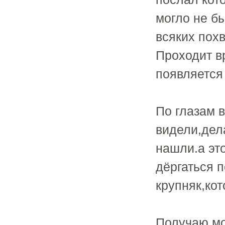
могло не б
всяких похв
Проходит в
появляется
По глазам в
видели,дел
нашли.а эт
дёргаться п
крупняк,кот
Получаю мо