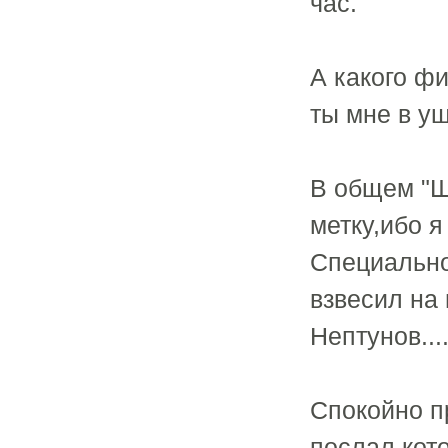
час.
А какого ф
ты мне в уш
В общем "Ш
метку,ибо я
Специально
взвесил на 
Нептунов...
Спокойно п
послал кото