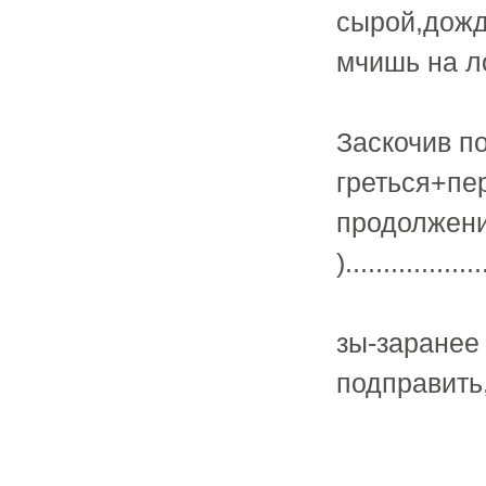
сырой,дожд
мчишь на ло
Заскочив по
греться+пер
продолжени
)..................
зы-заранее
подправить