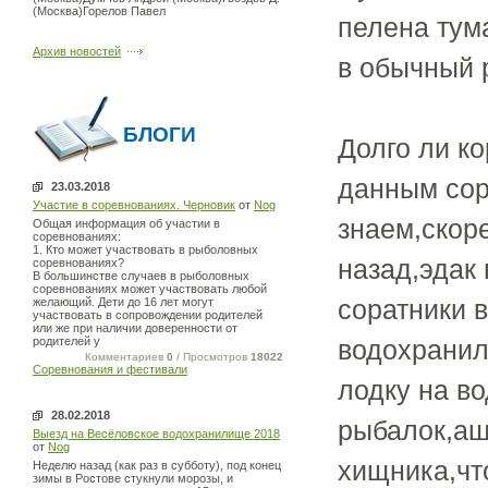
(Москва)Горелов Павел
пелена тум
Архив новостей
в обычный 
БЛОГИ
Долго ли ко
данным сор
23.03.2018
Участие в соревнованиях. Черновик
от
Nog
знаем,скоре
Общая информация об участии в
соревнованиях:
1. Кто может участвовать в рыболовных
назад,эдак 
соревнованиях?
В большинстве случаев в рыболовных
соревнованиях может участвовать любой
соратники 
желающий. Дети до 16 лет могут
участвовать в сопровождении родителей
или же при наличии доверенности от
родителей у
водохранил
Комментариев
0
/ Просмотров
18022
Соревнования и фестивали
лодку на во
28.02.2018
рыбалок,аш
Выезд на Весёловское водохранилище 2018
от
Nog
хищника,чт
Неделю назад (как раз в субботу), под конец
зимы в Ростове стукнули морозы, и