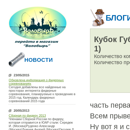
БЛОГ
Кубок Гу
1)
Количество ко
НОВОСТИ
Количество пр
23/05/2015
Обновлена информация о фидерных
соревнованиях
Сегодня добавлены все найденные на
просторах интернета фидерные
соревнования, планируемые к проведению в
2015 год. Календарь фидерных
соревнований 2015 года
часть перв
20/05/2013
Всем прывет
Сборная по фидеру 2013
Членами Сборной России по фидеру,
которая отправится в ЮАР стали: Середюк
Ну вот я и 
И. (Москва)Руденко Александр
(Москва)Думчев Андрей (Москва)Гвоздев Д.