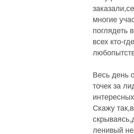
заказали,с
многие уча
поглядеть в
всех кто-гд
любопытств
Весь день 
точек за л
интересных
Скажу так,в
скрываясь,д
ленивый не 