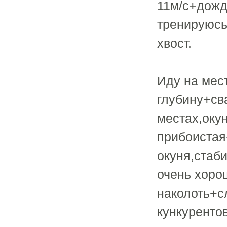
11м/с+дождь
тренируюсь
хвост.
Иду на мес
глубину+св
местах,окун
прибоистая
окуня,стаб
очень хоро
наколоть+с
кункурентов