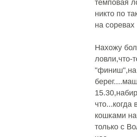
темповая ло
никто по та
на соревах 
Нахожу бол
ловли,что-т
"финиш",на
берег....м
15.30,наби
что...когда
кошками нап
только с В