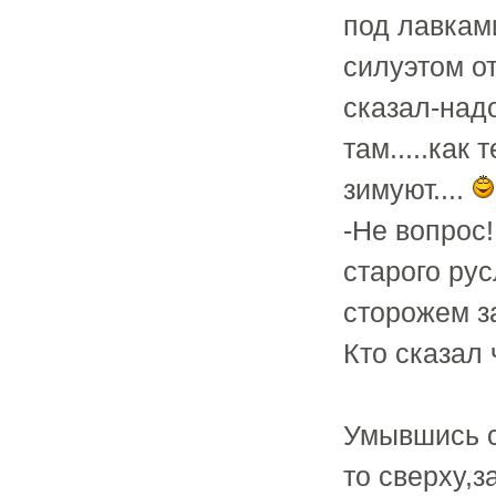
под лавкам
силуэтом о
сказал-над
там.....как
зимуют....
-Не вопрос
старого ру
сторожем за
Кто сказал 
Умывшись с
то сверху,з