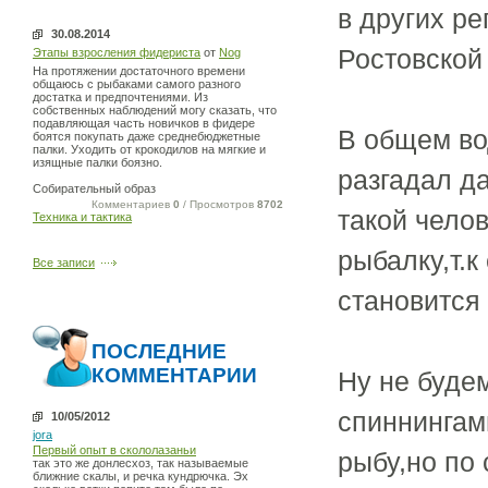
в других ре
30.08.2014
Ростовской
Этапы взросления фидериста
от
Nog
На протяжении достаточного времени
общаюсь с рыбаками самого разного
достатка и предпочтениями. Из
собственных наблюдений могу сказать, что
подавляющая часть новичков в фидере
В общем во
боятся покупать даже среднебюджетные
палки. Уходить от крокодилов на мягкие и
изящные палки боязно.
разгадал д
Собирательный образ
Комментариев
0
/ Просмотров
8702
такой челов
Техника и тактика
рыбалку,т.к
Все записи
становится 
ПОСЛЕДНИЕ
КОММЕНТАРИИ
Ну не будем
спиннингам
10/05/2012
jora
Первый опыт в скололазаньи
рыбу,но по
так это же донлесхоз, так называемые
ближние скалы, и речка кундрючка. Эх