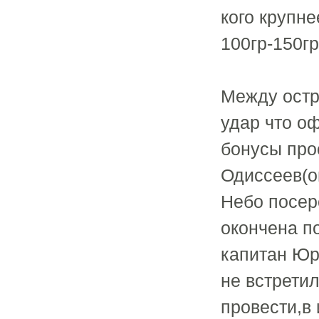
кого крупне
100гр-150гр
Между остр
удар что оф
бонусы про
Одиссеев(он
Небо посер
окончена п
капитан Юр
не встрети
провести,в