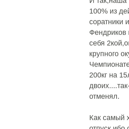
И так,наша
100% из де
соратники 
Фендриков 
себя 2кой,
крупного ок
Чемпионате
200кг на 15
двоих....та
отменял.
Как самый 
отпуск,ибо 