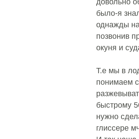
довольно о
было-я зна
однажды на
позвонив п
окуня и су
Т.е мы в ло
понимаем с 
разжевыват
быстрому 50
нужно сдел
глиссере мч