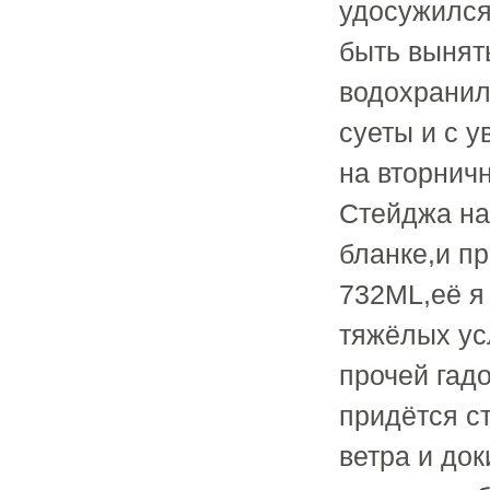
удосужился
быть вынят
водохранил
суеты и с 
на вторнич
Стейджа на
бланке,и п
732ML,её я
тяжёлых ус
прочей гад
придётся с
ветра и док