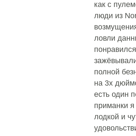
как с пулемё
люди из No
возмущения
ловли данн
понравился
зажёвывали
полной без
на 3х дюймо
есть один 
приманки я
лодкой и ч
удовольств