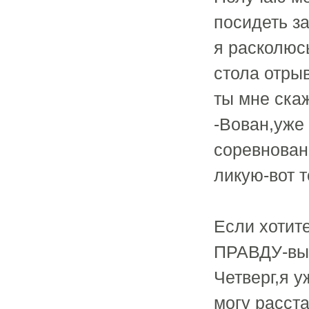
посидеть за
я расколюсь
стола отры
ты мне скажи
-Вован,уже 
соревнован
ликую-вот 
Если хотит
ПРАВДУ-выв
Четверг,я у
могу расста