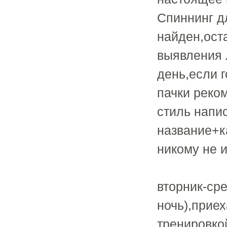
Спиннинг д
найден,ост
выявления 
день,если 
пачки реком
стиль напи
название+ка
никому не и
вторник-ср
ночь),прие
тренировко