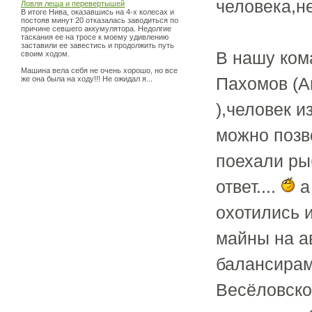
человека,н
Ловля леща и перевертышей
В итоге Нива, оказавшись на 4-х колесах и
постояв минут 20 отказалась заводиться по
причине севшего аккумулятора. Недолгие
таскания ее на тросе к моему удивлению
заставили ее завестись и продолжить путь
В нашу ком
своим ходом.
Машина вела себя не очень хорошо, но все
Пахомов (А
же она была на ходу!!! Не ожидал я...
),человек 
можно позв
поехали рыб
ответ....
а
охотились 
майны на а
балансирам
Весёловско