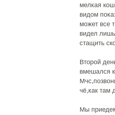
мелкая кош
видом показ
может все т
видел лишь
стащить ско
Второй ден
вмешался к
Мчс,позвон
чё,как там д
Мы приедем 