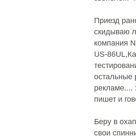
Приезд ран
скидываю л
компания N
US-86UL,Ка
тестировани
остальные 
рекламе....
пишет и гов
Беру в охап
свои спинни