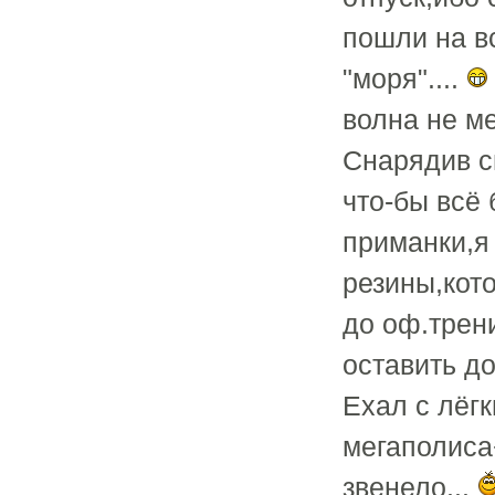
пошли на в
"моря"....
волна не м
Снарядив с
что-бы всё
приманки,я
резины,кот
до оф.трен
оставить д
Ехал с лёг
мегаполиса
звенело...