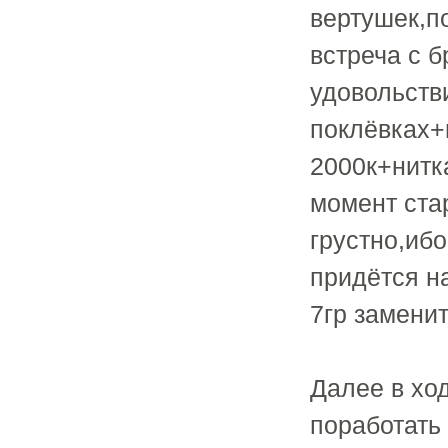
вертушек,по
встреча с 
удовольств
поклёвках+
2000к+нитка
момент ста
грустно,ибо
придётся н
7гр заменит
Далее в хо
поработать