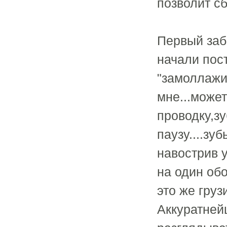
позволит сб
Первый заб
начали пост
"замоллажив
мне...може
проводку,з
паузу....зу
навострив 
на один обо
это же груз
Аккуратней