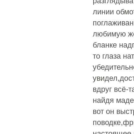
разглядыва
линии обмо
поглаживан
любимую жен
бланке надп
то глаза на
убедительн
увидел,дос
вдруг всё-т
найдя маде
вот он выс
поводке,фр
настоящее 