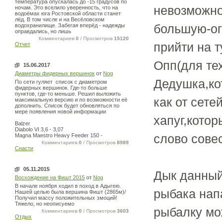
температура опускалась до -15 градусов по
невозможно
ночам. Это вселило уверенность, что на
водоёмах юга Ростовской области станет
лёд. В том числе и на Весёловском
большую-ог
водохранилище. Забегая вперёд - надежды
оправдались, но лишь
Комментариев
0
/ Просмотров
15120
прийти на т
Отчет
Опп(для тех
15.06.2017
Диаметры фидерных вершинок
от
Nog
Дедушка,ко
По сети гуляет список с диаметром
фидерных вершинок. Где-то больше
пунктов, где-то меньше. Решил выложить
как от сете
максимальную версию и по возможности её
дополнить. Список будет обновляться по
мере появления новой информации
хапуг,кото
Balzer
Diabolo VI 3,6 - 3,07
слово сове
Magna Maestro Heavy Feeder 150 -
Комментариев
0
/ Просмотров
8989
Снасти
05.11.2015
Дык данный
Восхождение на Фишт 2015
от
Nog
В начале ноября ходил в поход в Адыгею.
рыбака нап
Нашей целью была вершина Фишт (2865м)/
Получил массу положительных эмоций!
Тяжело, но неописуемо
рыбалку мо
Комментариев
0
/ Просмотров
3603
Отдых