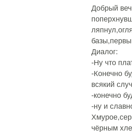
Добрый веч
поперхнувши
ляпнул,огл
базы,первы
Диалог:
-Ну что пл
-Конечно бу
всякий случ
-конечно бу
-ну и славно
Хмурое,сер
чёрным хле