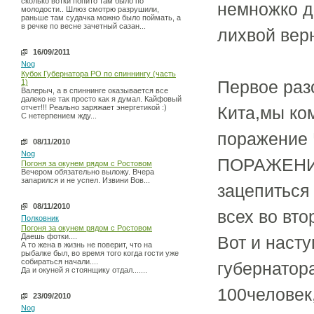
сколько вотки попито там было по
немножко до
молодости.. Шлюз смотрю разрушили,
раньше там судачка можно было поймать, а
в речке по весне зачетный сазан...
лихвой вер
16/09/2011
Nog
Кубок Губернатора РО по спиннингу (часть
Первое раз
1)
Валерыч, а в спиннинге оказывается все
далеко не так просто как я думал. Кайфовый
отчет!!! Реально заряжает энергетикой :)
Кита,мы ком
С нетерпением жду...
поражение 
08/11/2010
Nog
ПОРАЖЕНИЕ
Погоня за окунем рядом с Ростовом
Вечером обязательно выложу. Вчера
запарился и не успел. Извини Вов...
зацепиться
08/11/2010
всех во вто
Полковник
Погоня за окунем рядом с Ростовом
Даешь фотки....
Вот и насту
А то жена в жизнь не поверит, что на
рыбалке был, во время того когда гости уже
собираться начали....
губернатор
Да и окуней я стоянщику отдал.......
100человек
23/09/2010
Nog