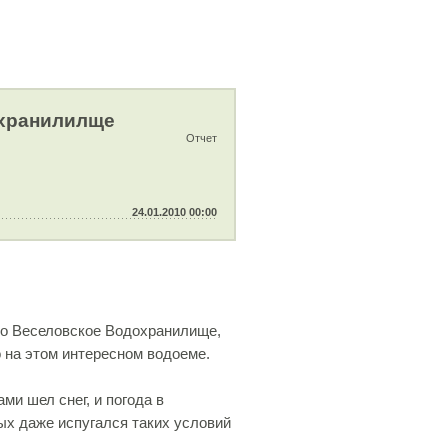
охранилилще
Отчет
24.01.2010 00:00
ло Веселовское Водохранилище,
 на этом интересном водоеме.
ми шел снег, и погода в
мых даже испугался таких условий