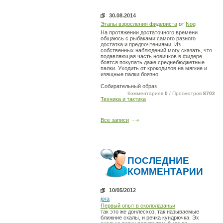
30.08.2014
Этапы взросления фидериста
от
Nog
На протяжении достаточного времени
общаюсь с рыбаками самого разного
достатка и предпочтениями. Из
собственных наблюдений могу сказать, что
подавляющая часть новичков в фидере
боятся покупать даже среднебюджетные
палки. Уходить от крокодилов на мягкие и
изящные палки боязно.
Собирательный образ
Комментариев
0
/ Просмотров
8702
Техника и тактика
Все записи
ПОСЛЕДНИЕ
КОММЕНТАРИИ
10/05/2012
jora
Первый опыт в скололазаньи
так это же донлесхоз, так называемые
ближние скалы, и речка кундрючка. Эх