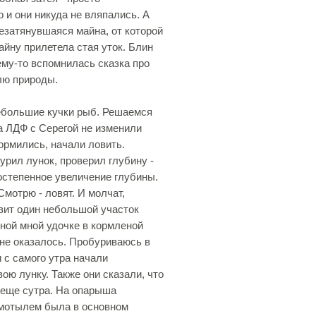
 и они никуда не вляпались. А
езатянувшаяся майна, от которой
айну прилетела стая уток. Блин
ему-то вспомнилась сказка про
олю природы.
небольшие кучки рыб. Решаемся
ра ЛДФ с Серегой не изменили
ормились, начали ловить.
рил лунок, проверил глубину -
остепенное увеличение глубины.
мотрю - ловят. И молчат,
овит один небольшой участок
нной мной удочке в кормленой
 не оказалось. Пробуриваюсь в
 с самого утра начали
ою лунку. Также они сказали, что
 еще сутра. На опарыша
 мотылем была в основном