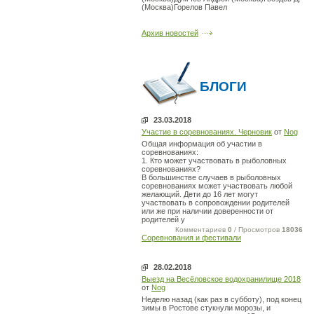
(Москва)Горелов Павел
Архив новостей
БЛОГИ
23.03.2018
Участие в соревнованиях. Черновик
от
Nog
Общая информация об участии в
соревнованиях:
1. Кто может участвовать в рыболовных
соревнованиях?
В большинстве случаев в рыболовных
соревнованиях может участвовать любой
желающий. Дети до 16 лет могут
участвовать в сопровождении родителей
или же при наличии доверенности от
родителей у
Комментариев
0
/ Просмотров
18036
Соревнования и фестивали
28.02.2018
Выезд на Весёловское водохранилище 2018
от
Nog
Неделю назад (как раз в субботу), под конец
зимы в Ростове стукнули морозы, и