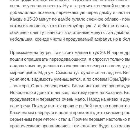
пыль не успевала осесть. Ну а в-третьих к снежной пыли
добавлялась поземка, перетекающая через дамбу и части
Каждые 15-20 минут по дамбе гуляло снежное облако - пона
потом стало ясно, что это снегоуборщик. И действительно
обочине - снег тут наносит в считанные минуты. За дамбой
небольшая, кое-где чистый продуваемый асфальт, но в бол
Приезжаем на бугры. Там стоит машин штук 20. И народ др
пошли опрашивать переодевающихся, я спросил только вых
ладошечных подлещика со вчерашнего вечера на всех, у дру
мирной рыбе. Мда уж. Смысла тут суваться на лед нет. Вете
усилился, видимость уменьшается, а по словам ЮрыЛДФ н
- полтора. Опять совещаемся. Большинству все равно куда
Новоселовки доехать нельзя, поэтому едем на Казачий. Бл
продувается и переметов очень мало. Народ на нивах и др
навстречу. Походу и в тех краях с рыбой туго, но варианто
Казачем мы свернули в поле и проехали где-то километр по
серьезным переметом - стали. Причем перемет настолько 
практически не проваливаясь. тем сложнее будет вытолкну