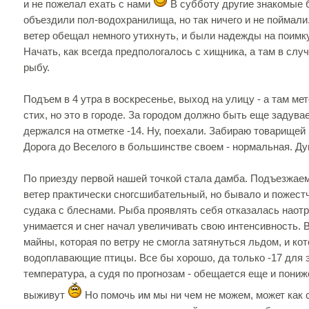
и не пожелал ехать с нами
В субботу другие знакомые 
объездили пол-водохранилища, но так ничего и не поймали
ветер обещал немного утихнуть, и были надежды на поимку
Начать, как всегда предпологалось с хищника, а там в слу
рыбу.
Подъем в 4 утра в воскресенье, выход на улицу - а там мет
стих, но это в городе. За городом должно быть еще задува
держался на отметке -14. Ну, поехали. Забираю товарищей
Дорога до Веселого в большинстве своем - нормальная. Ду
По приезду первой нашей точкой стала дамба. Подъезжаем
ветер практически сногсшибательный, но бывало и пожест
судака с блеснами. Рыба проявлять себя отказалась наотре
унимается и снег начал увеличивать свою интенсивность.
майны, которая по ветру не смогла затянуться льдом, и к
водоплавающие птицы. Вcе бы хорошо, да только -17 для 
температура, а судя по прогнозам - обещается еще и пони
выживут
Но помочь им мы ни чем не можем, может как с