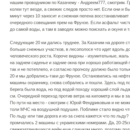
нашим проводником по Казачему - Андреем777, смотрим. Гр
колеи тут везде, а свежих следов просто нет. Если они и б
минут через 10 заносит и снежная пелена восстанавливает
очередного совещания прем на Фрунзе. Если асфальт чист
до самой воды, а там в заводях можно поискать и окуня и т
Следующие 20 км дались труднее. За Казачим на дороге с
больше снежных участков, в лесополосе что идет вдоль д
человеческого роста. Короче видоны - изумительные, жаль
на заднем сиденье и задние окна при хорошо работающей п
так и не потеплело, и согласно прогнозу должно было толь
20 и мы добрались-таки до Фрунзе. Остановились на нефте
машины охраннику, снова собрались и пошли. Здесь под п
берега была вода, но под водой походу хороший слой льда.
см. Очередной переход против ветра на километр и мы в з
По пути на место - смотрим с Юрой Фендриковым и не може
толи МЧС на воздушной подушке. Поближе стало видно что
По льду или там дорога и из-за снега кажется что по льду
промчались 2 машины с украинскими номерами. Да, 20-25с
свежезатянувшихся майн еще слишком много, поэтому подо