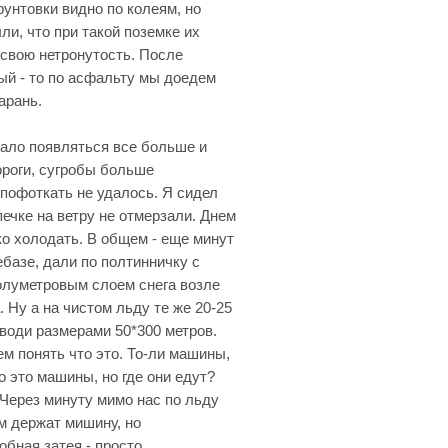
унтовки видно по колеям, но
ыли, что при такой поземке их
 свою нетронутость. После
ый - то по асфальту мы доедем
арань.
тало появляться все больше и
ороги, сугробы больше
 пофоткать не удалось. Я сидел
ечке на ветру не отмерзали. Днем
ко холодать. В общем - еще минут
базе, дали по полтинничку с
олуметровым слоем снега возле
 Ну а на чистом льду те же 20-25
аводи размерами 50*300 метров.
м понять что это. То-ли машины,
 это машины, но где они едут?
? Через минуту мимо нас по льду
м держат мишину, но
бная затея - просто