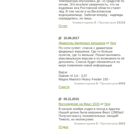
температура опускалась до -15 градусов по
ночам. Это вселило уверенность, что на
водоёмах юга Ростовской области станет
лёд. В том числе и на Весёловском
водохранилище. Забегая вперёд - надежды
оправдались, но лишь
Комментариев
0
/ Просмотров
15134
Отчет
15.06.2017
Диаметры фидерных вершинок
от
Nog
По сети гуляет список с диаметром
фидерных вершинок. Где-то больше
пунктов, где-то меньше. Решил выложить
максимальную версию и по возможности её
дополнить. Список будет обновляться по
мере появления новой информации
Balzer
Diabolo VI 3,6 - 3,07
Magna Maestro Heavy Feeder 150 -
Комментариев
0
/ Просмотров
8995
Снасти
05.11.2015
Восхождение на Фишт 2015
от
Nog
В начале ноября ходил в поход в Адыгею.
Нашей целью была вершина Фишт (2865м)/
Получил массу положительных эмоций!
Тяжело, но неописуемо
Комментариев
0
/ Просмотров
3603
Отдых