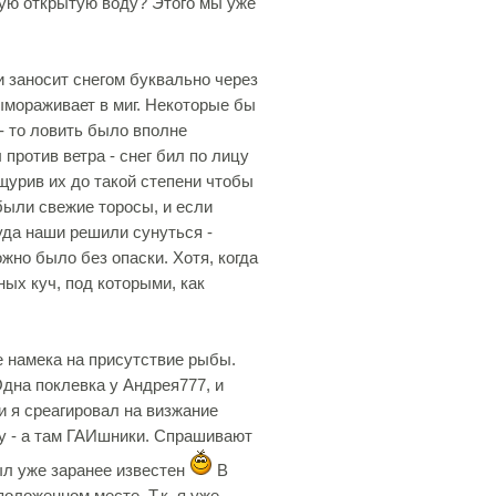
гую открытую воду? Этого мы уже
и заносит снегом буквально через
вымораживает в миг. Некоторые бы
- то ловить было вполне
ротив ветра - снег бил по лицу
ищурив их до такой степени чтобы
были свежие торосы, и если
уда наши решили сунуться -
жно было без опаски. Хотя, когда
ных куч, под которыми, как
е намека на присутствие рыбы.
дна поклевка у Андрея777, и
 я среагировал на визжание
у - а там ГАИшники. Спрашивают
был уже заранее известен
В
оложенном месте. Т.к. я уже