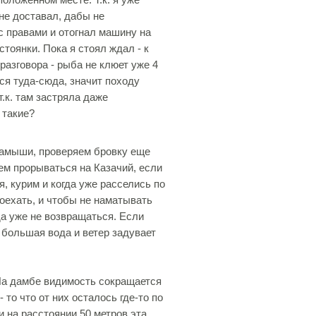
 не доставал, дабы не
с правами и отогнал машину на
стоянки. Пока я стоял ждал - к
разговора - рыба не клюет уже 4
тся туда-сюда, значит походу
т.к. там застряла даже
 такие?
амыши, проверяем бровку еще
ем прорываться на Казачий, если
, курим и когда уже расселись по
оехать, и чтобы не наматывать
да уже не возвращаться. Если
о большая вода и ветер задувает
На дамбе видимость сокращается
 то что от них осталось где-то по
и на расстоянии 50 метров эта