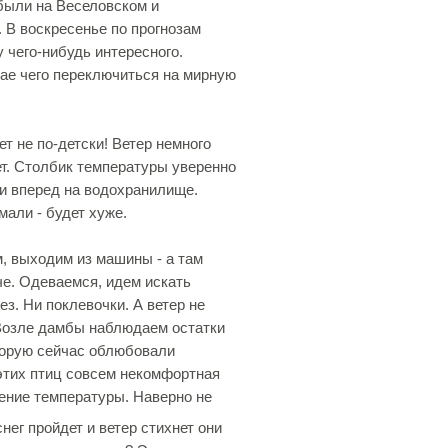
были на Веселовском и
. В воскресенье по прогнозам
 чего-нибудь интересного.
чае чего переключиться на мирную
ет не по-детски! Ветер немного
ет. Столбик температуры уверенно
 и вперед на водохранилище.
мали - будет хуже.
, выходим из машины - а там
че. Одеваемся, идем искать
з. Ни поклевочки. А ветер не
 Возле дамбы наблюдаем остатки
оторую сейчас облюбовали
этих птиц совсем некомфортная
жение температуры. Наверно не
нег пройдет и ветер стихнет они