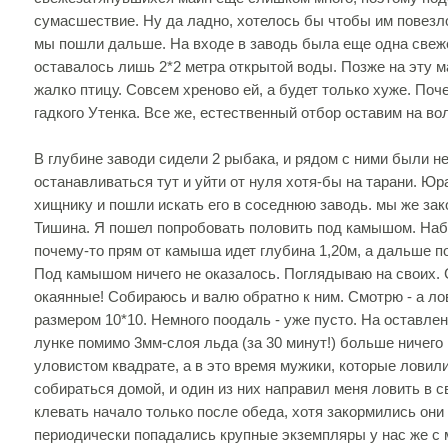
сумасшествие. Ну да ладно, хотелось бы чтобы им повезло
мы пошли дальше. На входе в заводь была еще одна свеж
оставалось лишь 2*2 метра открытой воды. Позже на эту м
жалко птицу. Совсем хреново ей, а будет только хуже. Поч
гадкого Утенка. Все же, естественный отбор оставим на в
В глубине заводи сидели 2 рыбака, и рядом с ними были 
останавливаться тут и уйти от нуля хотя-бы на тарани. Ю
хищнику и пошли искать его в соседнюю заводь. мы же зак
Тишина. Я пошел попробовать половить под камышом. Набу
почему-то прям от камыша идет глубина 1,20м, а дальше п
Под камышом ничего не оказалось. Поглядываю на своих. С
окаянные! Собираюсь и валю обратно к ним. Смотрю - а л
размером 10*10. Немного поодаль - уже пусто. На оставле
лунке помимо 3мм-слоя льда (за 30 минут!) больше ничего
уловистом квадрате, а в это время мужики, которые ловили
собираться домой, и один из них направил меня ловить в св
клевать начало только после обеда, хотя закормились они
периодически попадались крупные экземпляры у нас же с