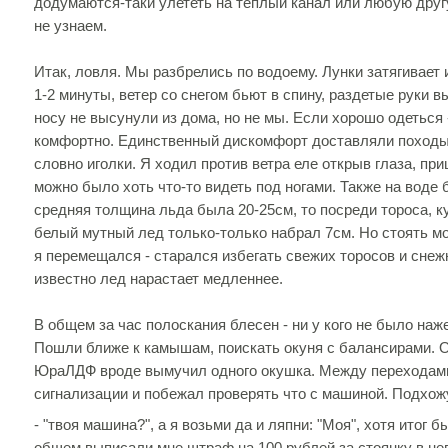
додумаются-таки улететь на теплый канал или любую дру
не узнаем.
Итак, ловля. Мы разбрелись по водоему. Лунки затягивает 
1-2 минуты, ветер со снегом бьют в спину, раздетые руки 
носу не высунули из дома, но не мы. Если хорошо одеться 
комфортно. Единственный дискомфорт доставляли походы п
словно иголки. Я ходил против ветра еле открыв глаза, пр
можно было хоть что-то видеть под ногами. Также на воде 
средняя толщина льда была 20-25см, то посреди тороса, к
белый мутный лед только-только набрал 7см. Но стоять мо
я перемещался - старался избегать свежих торосов и снеж
известно лед нарастает медленнее.
В общем за час полоскания блесен - ни у кого не было наж
Пошли ближе к камышам, поискать окуня с балансирами. О
ЮраЛДФ вроде вымучил одного окушка. Между переходами
сигнализации и побежал проверять что с машиной. Подхож
- "твоя машина?", а я возьми да и ляпни: "Моя", хотя итог 
общем выписали мне штраф на 100 рублей за стоянку в неп