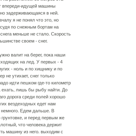
 от впереди-идущей машины
чно задерживающаяся в ней.
чалу я не понял что это, но
, судя по снежным бортам на
 снега меньше не стало. Скорость
ьшинстве своем - снег.
ужно валит на берег, пока наши
одящих на лед. У первых - 4
гих - ноль и по хищнику и по
р не утихает, снег только
адо идти пешком где-то километр
 ехать, лишь бы рыбу найти. До
аго дорога среди полей хорошо
угих вездеходных едет нам
в немного. Едем дальше. В
 грунтовке, и перед первым же
плотный, что человека держит
ть машину из него. выходим с