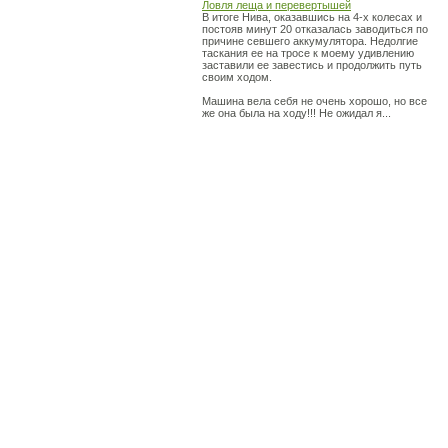
Ловля леща и перевертышей
В итоге Нива, оказавшись на 4-х колесах и
постояв минут 20 отказалась заводиться по
причине севшего аккумулятора. Недолгие
таскания ее на тросе к моему удивлению
заставили ее завестись и продолжить путь
своим ходом.
Машина вела себя не очень хорошо, но все
же она была на ходу!!! Не ожидал я...