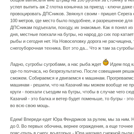
успел выпить аж 2 глотка коньячка за приезд - ключи даже
провоцировать ДПСников. Звякнул своим - пришел Серега 
100 метров, где место было поудобнее, и разрешенное для 
ДПСникам подъехали, походу, их знакомые. Как я понял из 
дня, местные поехали на бугры, но народ до сих пор катае
рыбы и сегодня нет. На Новоселовку дорога не расчищена, 
снегоуборочная техника. Вот это да... Что ж там за сугробы
Ладно, сугробы сугробами, а нас рыба ждет
Идем под к
где-то полчаса, но безрезультатно. После совещания реша
сможем. Собираемся и двигаемся к машинам. Прогреваемся
машинам - решили, что на Казачий мы можем вообще не пр
круги - поехали съездим на бугры, чтобы в случае чего сю
Казачий - это балка и ветер будет поменьше, то бугры - эт
во всю свою мощь.
Едем! Впереди едет Юра Фендриков за рулем, мы за ним. 
до 0. Во первых обочина, вернее ограждения, а еще точнее -
пояс-грудь в снегу, во-вторых - Юра нагонял снежной пыли 