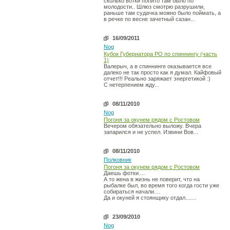
сколько вотки попито там было по
молодости.. Шлюз смотрю разрушили,
раньше там судачка можно было поймать, а
в речке по весне зачетный сазан...
16/09/2011
Nog
Кубок Губернатора РО по спиннингу (часть
1)
Валерыч, а в спиннинге оказывается все
далеко не так просто как я думал. Кайфовый
отчет!!! Реально заряжает энергетикой :)
С нетерпением жду...
08/11/2010
Nog
Погоня за окунем рядом с Ростовом
Вечером обязательно выложу. Вчера
запарился и не успел. Извини Вов...
08/11/2010
Полковник
Погоня за окунем рядом с Ростовом
Даешь фотки....
А то жена в жизнь не поверит, что на
рыбалке был, во время того когда гости уже
собираться начали....
Да и окуней я стоянщику отдал.......
23/09/2010
Nog